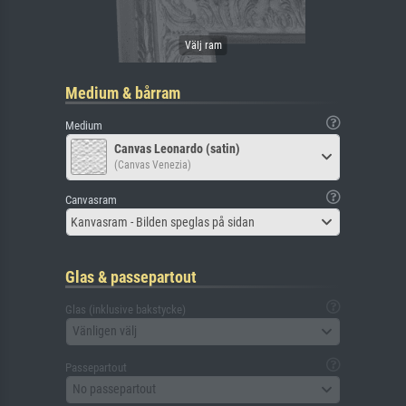
Medium & bårram
Medium
Canvas Leonardo (satin)
(Canvas Venezia)
Canvasram
Kanvasram - Bilden speglas på sidan
Glas & passepartout
Glas (inklusive bakstycke)
Vänligen välj
Passepartout
No passepartout