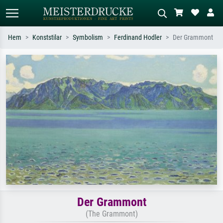
Hem
Konststilar
Symbolism
Ferdinand Hodler
Der Grammont
Standardsök
AI-bildsökning
Sök efter konstnär, titel eller stil –
Beskriv scenen – t.ex. grön äng,
t.ex. Monet, Stjärnenatt,
abstrakt med mycket rött, mörk
impressionism, Hokusai-våg, naken.
oljemålning, stående naken bredvid ett
träd.
Der Grammont
(The Grammont)