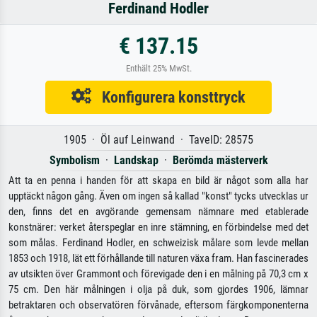
Ferdinand Hodler
€ 137.15
Enthält 25% MwSt.
Konfigurera konsttryck
1905 · Öl auf Leinwand · TavelD: 28575
Symbolism
·
Landskap
·
Berömda mästerverk
Att ta en penna i handen för att skapa en bild är något som alla har
upptäckt någon gång. Även om ingen så kallad "konst" tycks utvecklas ur
den, finns det en avgörande gemensam nämnare med etablerade
konstnärer: verket återspeglar en inre stämning, en förbindelse med det
som målas. Ferdinand Hodler, en schweizisk målare som levde mellan
1853 och 1918, lät ett förhållande till naturen växa fram. Han fascinerades
av utsikten över Grammont och förevigade den i en målning på 70,3 cm x
75 cm. Den här målningen i olja på duk, som gjordes 1906, lämnar
betraktaren och observatören förvånade, eftersom färgkomponenterna