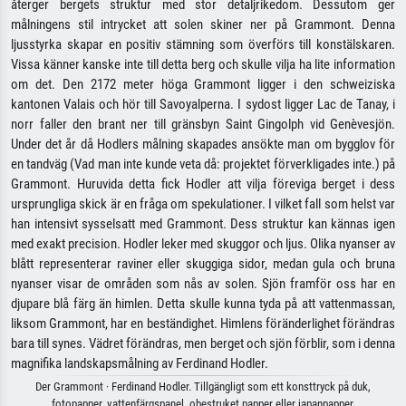
återger bergets struktur med stor detaljrikedom. Dessutom ger
målningens stil intrycket att solen skiner ner på Grammont. Denna
ljusstyrka skapar en positiv stämning som överförs till konstälskaren.
Vissa känner kanske inte till detta berg och skulle vilja ha lite information
om det. Den 2172 meter höga Grammont ligger i den schweiziska
kantonen Valais och hör till Savoyalperna. I sydost ligger Lac de Tanay, i
norr faller den brant ner till gränsbyn Saint Gingolph vid Genèvesjön.
Under det år då Hodlers målning skapades ansökte man om bygglov för
en tandväg (Vad man inte kunde veta då: projektet förverkligades inte.) på
Grammont. Huruvida detta fick Hodler att vilja föreviga berget i dess
ursprungliga skick är en fråga om spekulationer. I vilket fall som helst var
han intensivt sysselsatt med Grammont. Dess struktur kan kännas igen
med exakt precision. Hodler leker med skuggor och ljus. Olika nyanser av
blått representerar raviner eller skuggiga sidor, medan gula och bruna
nyanser visar de områden som nås av solen. Sjön framför oss har en
djupare blå färg än himlen. Detta skulle kunna tyda på att vattenmassan,
liksom Grammont, har en beständighet. Himlens föränderlighet förändras
bara till synes. Vädret förändras, men berget och sjön förblir, som i denna
magnifika landskapsmålning av Ferdinand Hodler.
Der Grammont · Ferdinand Hodler. Tillgängligt som ett konsttryck på duk,
fotopapper, vattenfärgspanel, obestruket papper eller japanpapper.