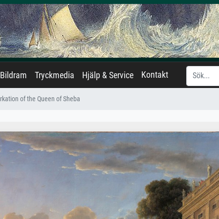
Kontakt
Bildram
Tryckmedia
Hjälp & Service
rkation of the Queen of Sheba