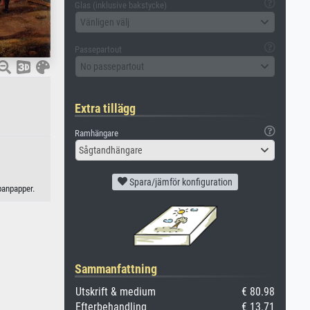
Glas (inklusive bakstycke)
Vänligen välj
Passepartout
No passepartout
Extra tillägg
Ramhängare
Sågtandhängare
Spara/jämför konfiguration
panpapper.
Sammanfattning
Utskrift & medium
€ 80.98
Efterbehandling
€ 13.71