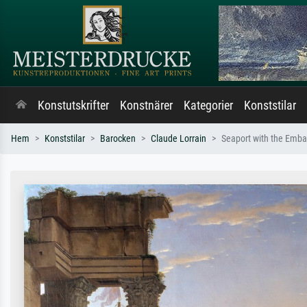
Konstutskrifter
Konstnärer
Kategorier
Konststilar
Hem
Konststilar
Barocken
Claude Lorrain
Seaport with the Emba