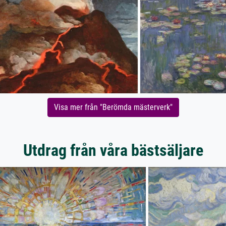
Visa mer från "Berömda mästerverk"
Utdrag från våra bästsäljare