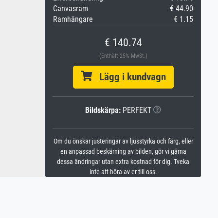
Canvasram
€ 44.90
Ramhängare
€ 1.15
€ 140.74
(Enthält 25% MwSt.)
Lägg i kundvagn
Bildskärpa:
PERFEKT
Om du önskar justeringar av ljusstyrka och färg, eller
en anpassad beskärning av bilden, gör vi gärna
dessa ändringar utan extra kostnad för dig. Tveka
inte att höra av er till oss.
n