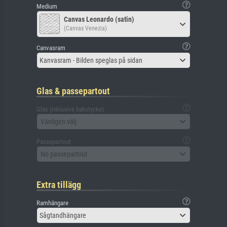
Medium
Canvas Leonardo (satin)
(Canvas Venezia)
Canvasram
Kanvasram - Bilden speglas på sidan
Glas & passepartout
Glas (inklusive bakstycke)
Vänligen välj
Passepartout
No passepartout
Extra tillägg
Ramhängare
Sågtandhängare