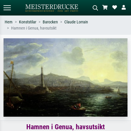
Hem
Konststilar
Barocken
Claude Lorrain
Hamnen i Genua, havsutsikt
Standardsök
AI-bildsökning
Sök efter konstnär, titel eller stil –
Beskriv scenen – t.ex. grön äng,
t.ex. Monet, Stjärnenatt,
abstrakt med mycket rött, mörk
impressionism, Hokusai-våg, naken.
oljemålning, stående naken bredvid ett
träd.
Hamnen i Genua, havsutsikt