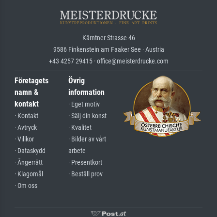
Kärntner Strasse 46
9586 Finkenstein am Faaker See · Austria
+43 4257 29415 · office@meisterdrucke.com
Företagets
Övrig
namn &
information
kontakt
· Eget motiv
· Kontakt
· Sälj din konst
· Avtryck
· Kvalitet
· Villkor
· Bilder av vårt
· Dataskydd
arbete
· Ångerrätt
· Presentkort
· Klagomål
· Beställ prov
· Om oss