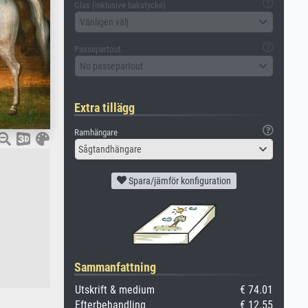
Glas (inklusive bakstycke)
Vänligen välj
Passepartout
No passepartout
Extra tillägg
Ramhängare
Sågtandhängare
Spara/jämför konfiguration
Sammanfattning
Utskrift & medium
€ 74.01
Efterbehandling
€ 12.55