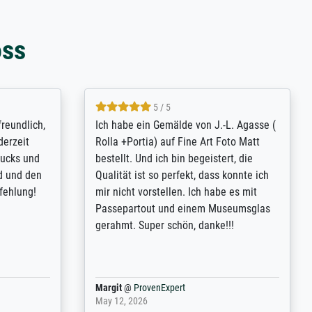
oss
4.8 / 5
tomer
Qualité absolument irréprochable.
inting is
Extraordinaire diversité des thèmes
inguish
abordés et personnalisation des
 my go-to
demandes (recadrage, réajustement des
m now on -
couleurs). Relation clientèle parfaite.
xcellent -
Transport, réception sans aucun
 the work
problème. Merci à toute l'équipe ! Hervé
port
Anonym
@
ProvenExpert
March 31, 2025