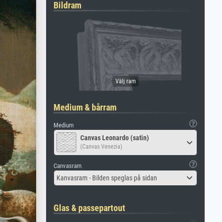
Bildram
Medium & bårram
Medium
Canvas Leonardo (satin)
(Canvas Venezia)
Canvasram
Kanvasram - Bilden speglas på sidan
Glas & passepartout