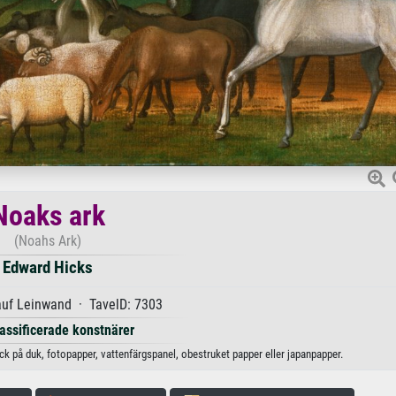
Noaks ark
(Noahs Ark)
Edward Hicks
auf Leinwand · TavelD: 7303
lassificerade konstnärer
ck på duk, fotopapper, vattenfärgspanel, obestruket papper eller japanpapper.