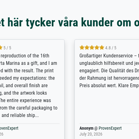
t här tycker våra kunder om 
5 / 5
5 / 5
t Meisterdrucke strives to
Outstanding quality and cus
lients demands, and provides
support. - the quality of the pr
ice on how to obtain the best
excellent and difficult to dist
 the prints requested by the
from the real thing; it will be
e company has a vast
for high-quality art prints fro
of prints to choose from, and
the quality of the framing is e
e excellent service also with
the customisation options for
prints which are not in that
are broad - the customer sup
. Highly recommended!
colleagues are truly super...
rovenExpert
Anonym
@
ProvenExpert
6
January 12, 2026