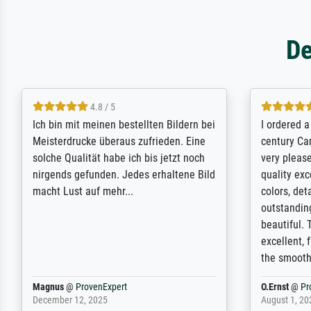
De
5 / 5
Rundum positive Erfahrung. Die
The team a
Ausführung des Auftrags hat eine Weile
meet its c
gedauert, die angekündigte Lieferzeit
expert adv
wurde aber letztlich sogar etwas
results for
unterschritten. Die Qualität des Papiers
client. Th
und des Drucks (Farben, Details usw.) ist
repertoire 
nicht nur gut, sondern hervorragend.
will provid
Selbst ein Druck ist damit ein Kunstwerk
regards to 
im eigenen Sinne. Definitiv den Pre...
repertoire
Dr.
@
ProvenExpert
Anonym
@
P
February 3, 2026
April 22, 202