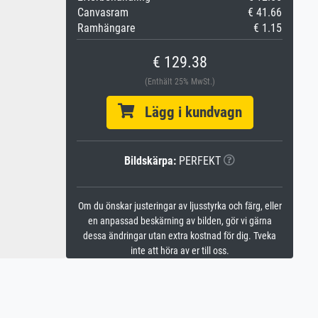
Canvasram
€ 41.66
Ramhängare
€ 1.15
€ 129.38
(Enthält 25% MwSt.)
Lägg i kundvagn
Bildskärpa:
PERFEKT
Om du önskar justeringar av ljusstyrka och färg, eller
en anpassad beskärning av bilden, gör vi gärna
dessa ändringar utan extra kostnad för dig. Tveka
inte att höra av er till oss.