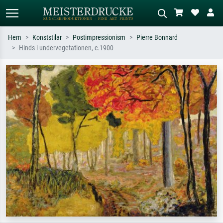
Hem
Konststilar
Postimpressionism
Pierre Bonnard
Hinds i undervegetationen, c.1900
Standardsök
AI-bildsökning
Sök efter konstnär, titel eller stil –
Beskriv scenen – t.ex. grön äng,
t.ex. Monet, Stjärnenatt,
abstrakt med mycket rött, mörk
impressionism, Hokusai-våg, naken.
oljemålning, stående naken bredvid ett
träd.