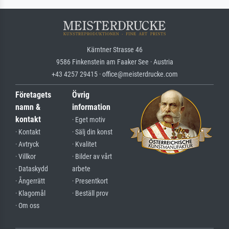
Kärntner Strasse 46
9586 Finkenstein am Faaker See · Austria
+43 4257 29415 · office@meisterdrucke.com
Företagets
Övrig
namn &
information
kontakt
· Eget motiv
· Kontakt
· Sälj din konst
· Avtryck
· Kvalitet
· Villkor
· Bilder av vårt
· Dataskydd
arbete
· Ångerrätt
· Presentkort
· Klagomål
· Beställ prov
· Om oss