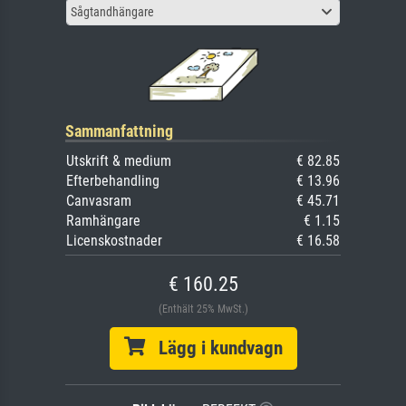
Sågtandhängare
Sammanfattning
Utskrift & medium
€ 82.85
Efterbehandling
€ 13.96
Canvasram
€ 45.71
Ramhängare
€ 1.15
Licenskostnader
€ 16.58
€ 160.25
(Enthält 25% MwSt.)
Lägg i kundvagn