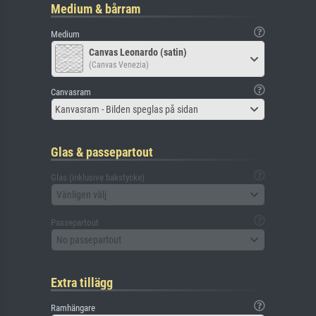
Medium & bårram
Medium
Canvas Leonardo (satin)
(Canvas Venezia)
Canvasram
Kanvasram - Bilden speglas på sidan
Glas & passepartout
Glas (inklusive bakstycke)
Vänligen välj
Passepartout
No passepartout
Extra tillägg
Ramhängare