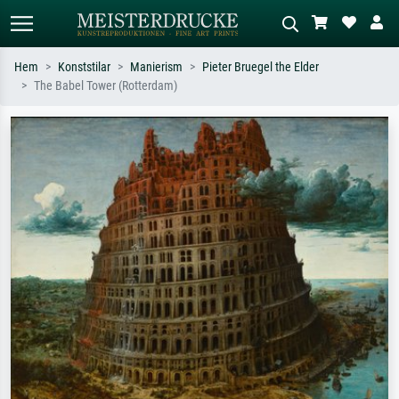
Hem
Konststilar
Manierism
Pieter Bruegel the Elder
The Babel Tower (Rotterdam)
Standardsök
AI-bildsökning
Sök efter konstnär, titel eller stil –
Beskriv scenen – t.ex. grön äng,
t.ex. Monet, Stjärnenatt,
abstrakt med mycket rött, mörk
impressionism, Hokusai-våg, naken.
oljemålning, stående naken bredvid ett
träd.