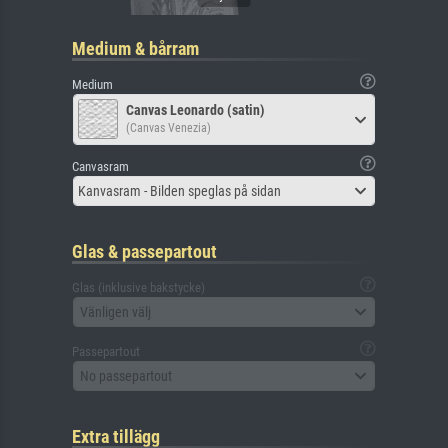
Medium & bårram
Medium
Canvas Leonardo (satin)
(Canvas Venezia)
Canvasram
Kanvasram - Bilden speglas på sidan
Glas & passepartout
Glas (inklusive bakstycke)
Vänligen välj
Passepartout
No passepartout
Extra tillägg