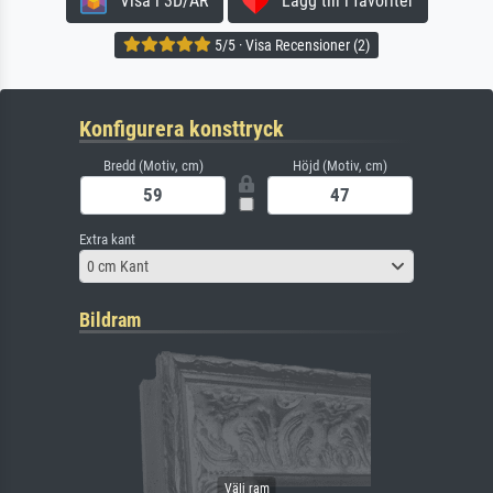
Visa i 3D/AR
Lägg till i favoriter
5/5 · Visa Recensioner (2)
Konfigurera konsttryck
Bredd (Motiv, cm)
Höjd (Motiv, cm)
Extra kant
0 cm Kant
Bildram