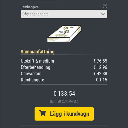
Ramhängare
Sågtandhängare
Sammanfattning
Utskrift & medium
€ 76.55
Efterbehandling
€ 12.96
Canvasram
€ 42.88
Ramhängare
€ 1.15
€ 133.54
(Enthält 25% MwSt.)
Lägg i kundvagn