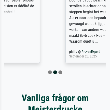
Door de 69505 beschikbare kunstenaars
scrollen is echter onbegonnen werk (na
stoppen begint het weer van voor af aan).
Als er naar een bepaalde kunstenaar
gevraagd wordt krijg je ook een aantal
werken van andere wat het onoverzichtelijk
maakt (bvb zoek Ros = ook Rops, Rose etc).
Waarom duidt u ...
philip
@
ProvenExpert
September 23, 2025
Vanliga frågor om
Meisterdrucke