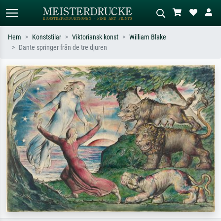
Hem
Konststilar
Viktoriansk konst
William Blake
Dante springer från de tre djuren
Standardsök
AI-bildsökning
Sök efter konstnär, titel eller stil –
Beskriv scenen – t.ex. grön äng,
t.ex. Monet, Stjärnenatt,
abstrakt med mycket rött, mörk
impressionism, Hokusai-våg, naken.
oljemålning, stående naken bredvid ett
träd.