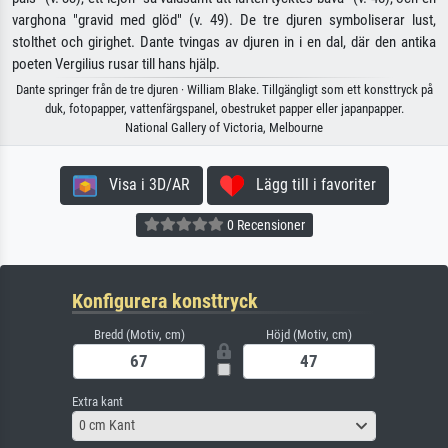
varghona "gravid med glöd" (v. 49). De tre djuren symboliserar lust,
stolthet och girighet. Dante tvingas av djuren in i en dal, där den antika
poeten Vergilius rusar till hans hjälp.
Dante springer från de tre djuren · William Blake. Tillgängligt som ett konsttryck på
duk, fotopapper, vattenfärgspanel, obestruket papper eller japanpapper.
National Gallery of Victoria, Melbourne
Visa i 3D/AR
Lägg till i favoriter
0 Recensioner
Konfigurera konsttryck
Bredd (Motiv, cm)
Höjd (Motiv, cm)
Extra kant
0 cm Kant