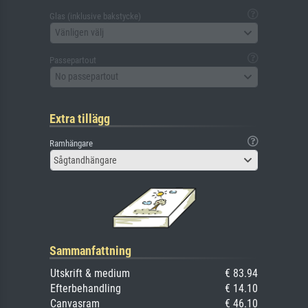
Glas (inklusive bakstycke)
Vänligen välj
Passepartout
No passepartout
Extra tillägg
Ramhängare
Sågtandhängare
Sammanfattning
Utskrift & medium
€ 83.94
Efterbehandling
€ 14.10
Canvasram
€ 46.10