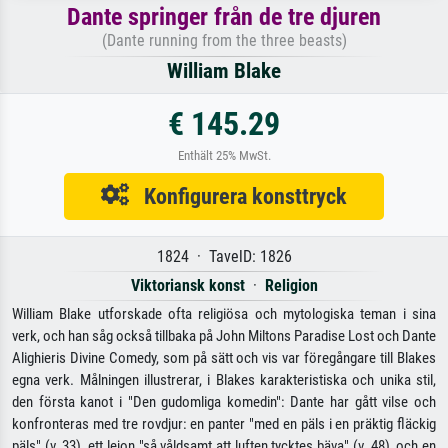
Dante springer från de tre djuren
(Dante running from the three beasts)
William Blake
€ 145.29
Enthält 25% MwSt.
Konfigurera konsttryck
1824 · TavelD: 1826
Viktoriansk konst
·
Religion
William Blake utforskade ofta religiösa och mytologiska teman i sina
verk, och han såg också tillbaka på John Miltons Paradise Lost och Dante
Alighieris Divine Comedy, som på sätt och vis var föregångare till Blakes
egna verk. Målningen illustrerar, i Blakes karakteristiska och unika stil,
den första kanot i "Den gudomliga komedin": Dante har gått vilse och
konfronteras med tre rovdjur: en panter "med en päls i en präktig fläckig
päls" (v. 33), ett lejon "så våldsamt att luften tycktes bäva" (v. 48), och en