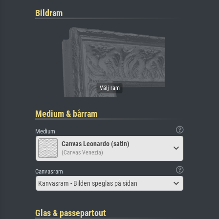
Bildram
Medium & bårram
Medium
Canvas Leonardo (satin)
(Canvas Venezia)
Canvasram
Kanvasram - Bilden speglas på sidan
Glas & passepartout