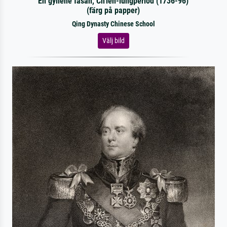
En gyllene fasan, Ch'ien-lungperiod (1736-96)
(färg på papper)
Qing Dynasty Chinese School
Välj bild