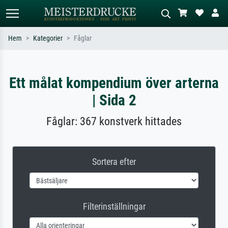
Hem
Kategorier
Fåglar
Standardsök
AI-bildsökning
Sök efter konstnär, titel eller stil –
Beskriv scenen – t.ex. grön äng,
Ett målat kompendium över arterna
t.ex. Monet, Stjärnenatt,
abstrakt med mycket rött, mörk
impressionism, Hokusai-våg, naken.
oljemålning, stående naken bredvid ett
| Sida 2
träd.
Fåglar: 367 konstverk hittades
Sortera efter
Filterinställningar