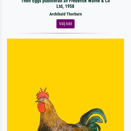
Their Eggs publicerad av Frederick Warne & Co
Ltd, 1958
Archibald Thorburn
Välj bild