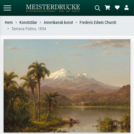
Hem
Konststilar
Amerikansk konst
Frederic Edwin Church
Tamaca Palms, 1854
Standardsök
AI-bildsökning
Sök efter konstnär, titel eller stil –
Beskriv scenen – t.ex. grön äng,
t.ex. Monet, Stjärnenatt,
abstrakt med mycket rött, mörk
impressionism, Hokusai-våg, naken.
oljemålning, stående naken bredvid ett
träd.