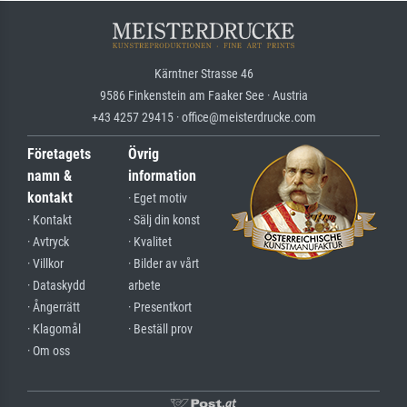
Kärntner Strasse 46
9586 Finkenstein am Faaker See · Austria
+43 4257 29415 · office@meisterdrucke.com
Företagets
Övrig
namn &
information
kontakt
· Eget motiv
· Kontakt
· Sälj din konst
· Avtryck
· Kvalitet
· Villkor
· Bilder av vårt
· Dataskydd
arbete
· Ångerrätt
· Presentkort
· Klagomål
· Beställ prov
· Om oss