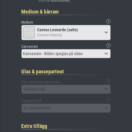
Medium & bårram
Medium
Canvas Leonardo (satin)
(Canvas Venezia)
Canvasram
Kanvasram - Bilden speglas på sidan
Glas & passepartout
Glas (inklusive bakstycke)
Vänligen välj
Passepartout
No passepartout
Extra tillägg