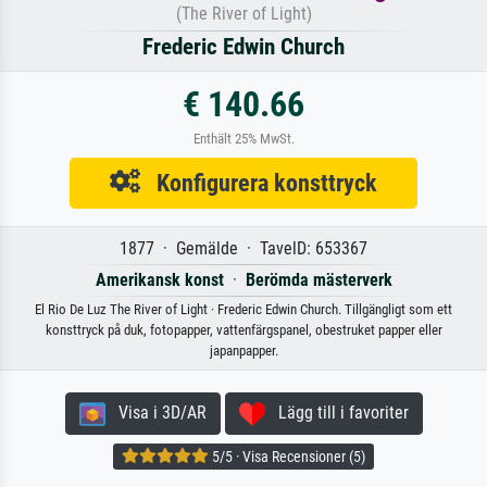
(The River of Light)
Frederic Edwin Church
€ 140.66
Enthält 25% MwSt.
Konfigurera konsttryck
1877 · Gemälde · TavelD: 653367
Amerikansk konst
·
Berömda mästerverk
El Rio De Luz The River of Light · Frederic Edwin Church. Tillgängligt som ett
konsttryck på duk, fotopapper, vattenfärgspanel, obestruket papper eller
japanpapper.
Visa i 3D/AR
Lägg till i favoriter
5/5 · Visa Recensioner (5)