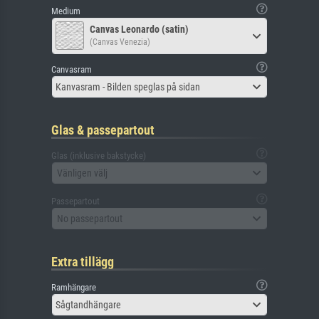
Medium
Canvas Leonardo (satin)
(Canvas Venezia)
Canvasram
Kanvasram - Bilden speglas på sidan
Glas & passepartout
Glas (inklusive bakstycke)
Vänligen välj
Passepartout
No passepartout
Extra tillägg
Ramhängare
Sågtandhängare