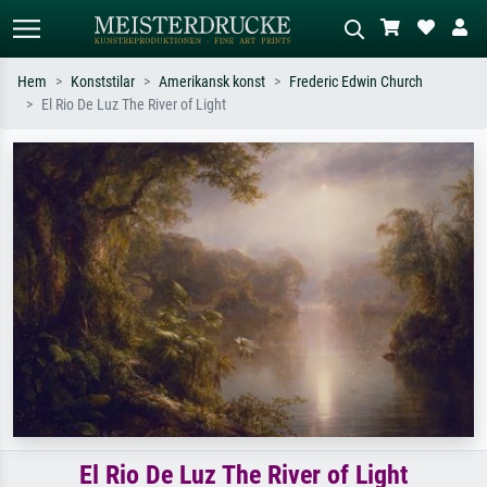
Hem
Konststilar
Amerikansk konst
Frederic Edwin Church
El Rio De Luz The River of Light
Standardsök
AI-bildsökning
Sök efter konstnär, titel eller stil –
Beskriv scenen – t.ex. grön äng,
t.ex. Monet, Stjärnenatt,
abstrakt med mycket rött, mörk
impressionism, Hokusai-våg, naken.
oljemålning, stående naken bredvid ett
träd.
El Rio De Luz The River of Light