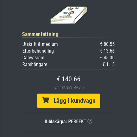
Sammanfattning
Utskrift & medium
€ 80.55
Efterbehandling
€ 13.66
Canvasram
€ 45.30
Ramhängare
€ 1.15
€ 140.66
(Enthält 25% MwSt.)
Lägg i kundvagn
Bildskärpa:
PERFEKT