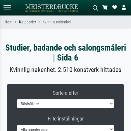
Hem
Kategorier
Kvinnlig nakenhet
Standardsök
AI-bildsökning
Sök efter konstnär, titel eller stil –
Beskriv scenen – t.ex. grön äng,
Studier, badande och salongsmåleri
t.ex. Monet, Stjärnenatt,
abstrakt med mycket rött, mörk
impressionism, Hokusai-våg, naken.
oljemålning, stående naken bredvid ett
| Sida 6
träd.
Kvinnlig nakenhet: 2.510 konstverk hittades
Sortera efter
Filterinställningar